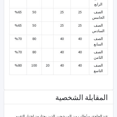
الرابع
الصف
25
25
50
%65
الخامس
الصف
25
25
50
%65
السادس
الصف
40
40
80
%70
السابع
الصف
40
40
80
%70
الثامن
الصف
40
40
20
100
%80
التاسع
المقابلة الشخصية
عند الحاجة، سيُطلب من المرشحين الذين يجتازون اختبار التقييم