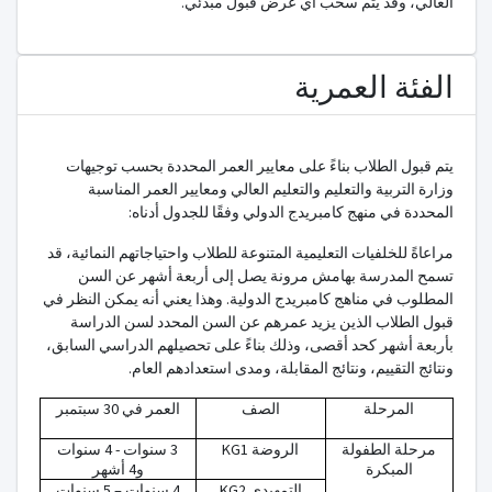
العالي، وقد يتم سحب أي عرض قبول مبدئي.
الفئة العمرية
يتم قبول الطلاب بناءً على معايير العمر المحددة بحسب توجيهات
وزارة التربية والتعليم والتعليم العالي ومعايير العمر المناسبة
المحددة في منهج كامبريدج الدولي وفقًا للجدول أدناه:
مراعاةً للخلفيات التعليمية المتنوعة للطلاب واحتياجاتهم النمائية، قد
تسمح المدرسة بهامش مرونة يصل إلى أربعة أشهر عن السن
المطلوب في مناهج كامبريدج الدولية. وهذا يعني أنه يمكن النظر في
قبول الطلاب الذين يزيد عمرهم عن السن المحدد لسن الدراسة
بأربعة أشهر كحد أقصى، وذلك بناءً على تحصيلهم الدراسي السابق،
ونتائج التقييم، ونتائج المقابلة، ومدى استعدادهم العام.
المرحلة
الصف
العمر في 30 سبتمبر
مرحلة الطفولة
الروضة
KG1
3 سنوات - 4 سنوات
المبكرة
و4 أشهر
التمهيدي
KG2
4 سنوات – 5 سنوات